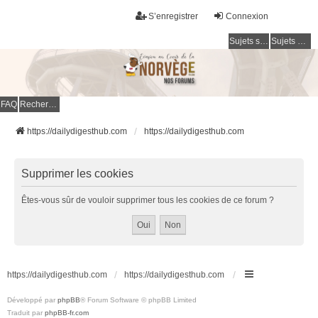
S’enregistrer
Connexion
Sujets sans réponse
Sujets actifs
FAQ
Rechercher
https://dailydigesthub.com
https://dailydigesthub.com
Supprimer les cookies
Êtes-vous sûr de vouloir supprimer tous les cookies de ce forum ?
https://dailydigesthub.com
https://dailydigesthub.com
Développé par
phpBB
® Forum Software © phpBB Limited
Traduit par
phpBB-fr.com