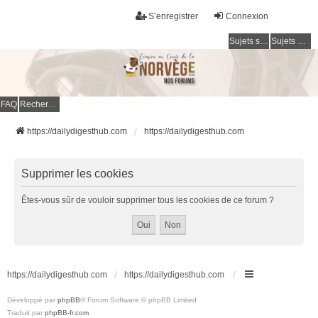
S’enregistrer
Connexion
Sujets sans réponse
Sujets actifs
FAQ
Rechercher
https://dailydigesthub.com
https://dailydigesthub.com
Supprimer les cookies
Êtes-vous sûr de vouloir supprimer tous les cookies de ce forum ?
https://dailydigesthub.com
https://dailydigesthub.com
Développé par
phpBB
® Forum Software © phpBB Limited
Traduit par
phpBB-fr.com