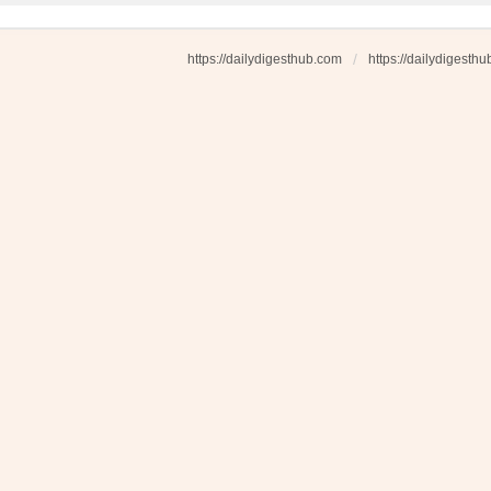
https://dailydigesthub.com
https://dailydigesth