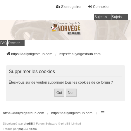
S’enregistrer
Connexion
Sujets sans réponse
Sujets actifs
FAQ
Rechercher
https://dailydigesthub.com
https://dailydigesthub.com
Supprimer les cookies
Êtes-vous sûr de vouloir supprimer tous les cookies de ce forum ?
https://dailydigesthub.com
https://dailydigesthub.com
Développé par
phpBB
® Forum Software © phpBB Limited
Traduit par
phpBB-fr.com