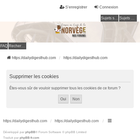
S’enregistrer
Connexion
Sujets sans réponse
Sujets actifs
FAQ
Rechercher
https://dailydigesthub.com
https://dailydigesthub.com
Supprimer les cookies
Êtes-vous sûr de vouloir supprimer tous les cookies de ce forum ?
https://dailydigesthub.com
https://dailydigesthub.com
Développé par
phpBB
® Forum Software © phpBB Limited
Traduit par
phpBB-fr.com