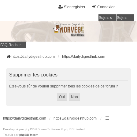
S’enregistrer
Connexion
Sujets sans réponse
Sujets actifs
FAQ
Rechercher
https://dailydigesthub.com
https://dailydigesthub.com
Supprimer les cookies
Êtes-vous sûr de vouloir supprimer tous les cookies de ce forum ?
https://dailydigesthub.com
https://dailydigesthub.com
Développé par
phpBB
® Forum Software © phpBB Limited
Traduit par
phpBB-fr.com