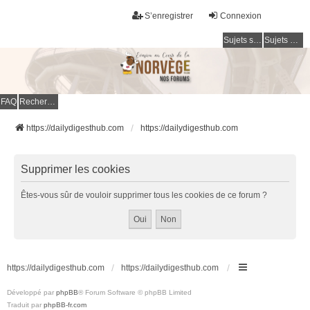
S’enregistrer
Connexion
Sujets sans réponse
Sujets actifs
FAQ
Rechercher
https://dailydigesthub.com
https://dailydigesthub.com
Supprimer les cookies
Êtes-vous sûr de vouloir supprimer tous les cookies de ce forum ?
https://dailydigesthub.com
https://dailydigesthub.com
Développé par
phpBB
® Forum Software © phpBB Limited
Traduit par
phpBB-fr.com