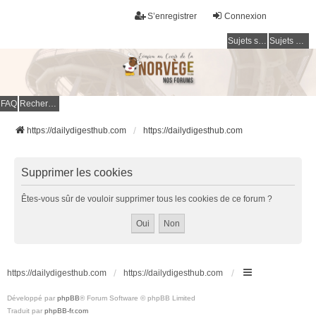
S’enregistrer
Connexion
Sujets sans réponse
Sujets actifs
FAQ
Rechercher
https://dailydigesthub.com
https://dailydigesthub.com
Supprimer les cookies
Êtes-vous sûr de vouloir supprimer tous les cookies de ce forum ?
https://dailydigesthub.com
https://dailydigesthub.com
Développé par
phpBB
® Forum Software © phpBB Limited
Traduit par
phpBB-fr.com