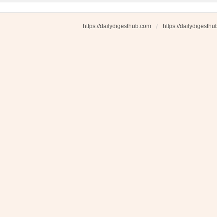
https://dailydigesthub.com
https://dailydigesth