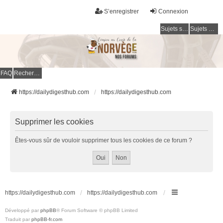
S’enregistrer
Connexion
Sujets sans réponse
Sujets actifs
FAQ
Rechercher
https://dailydigesthub.com
https://dailydigesthub.com
Supprimer les cookies
Êtes-vous sûr de vouloir supprimer tous les cookies de ce forum ?
https://dailydigesthub.com
https://dailydigesthub.com
Développé par
phpBB
® Forum Software © phpBB Limited
Traduit par
phpBB-fr.com