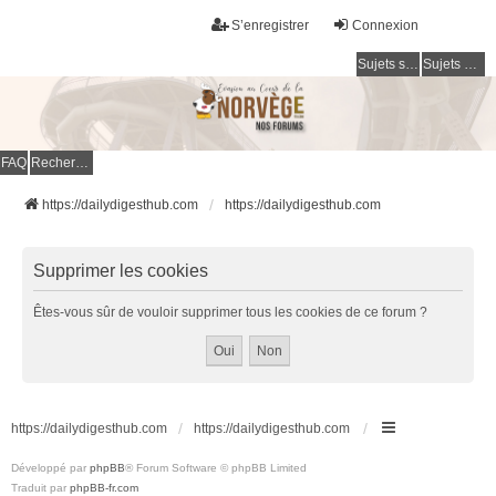
S’enregistrer
Connexion
Sujets sans réponse
Sujets actifs
FAQ
Rechercher
https://dailydigesthub.com
https://dailydigesthub.com
Supprimer les cookies
Êtes-vous sûr de vouloir supprimer tous les cookies de ce forum ?
https://dailydigesthub.com
https://dailydigesthub.com
Développé par
phpBB
® Forum Software © phpBB Limited
Traduit par
phpBB-fr.com