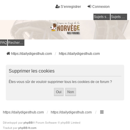
S’enregistrer
Connexion
Sujets sans réponse
Sujets actifs
FAQ
Rechercher
https://dailydigesthub.com
https://dailydigesthub.com
Supprimer les cookies
Êtes-vous sûr de vouloir supprimer tous les cookies de ce forum ?
https://dailydigesthub.com
https://dailydigesthub.com
Développé par
phpBB
® Forum Software © phpBB Limited
Traduit par
phpBB-fr.com