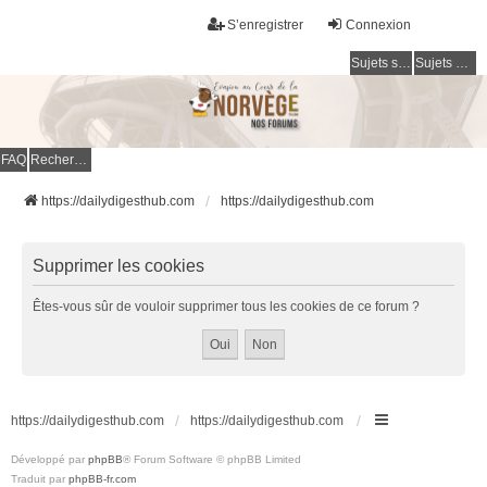
S’enregistrer
Connexion
Sujets sans réponse
Sujets actifs
FAQ
Rechercher
https://dailydigesthub.com
https://dailydigesthub.com
Supprimer les cookies
Êtes-vous sûr de vouloir supprimer tous les cookies de ce forum ?
https://dailydigesthub.com
https://dailydigesthub.com
Développé par
phpBB
® Forum Software © phpBB Limited
Traduit par
phpBB-fr.com