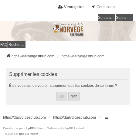
S’enregistrer
Connexion
Sujets sans réponse
Sujets actifs
FAQ
Rechercher
https://dailydigesthub.com
https://dailydigesthub.com
Supprimer les cookies
Êtes-vous sûr de vouloir supprimer tous les cookies de ce forum ?
https://dailydigesthub.com
https://dailydigesthub.com
Développé par
phpBB
® Forum Software © phpBB Limited
Traduit par
phpBB-fr.com