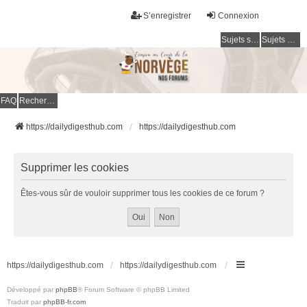
S’enregistrer
Connexion
Sujets sans réponse
Sujets actifs
FAQ
Rechercher
https://dailydigesthub.com
https://dailydigesthub.com
Supprimer les cookies
Êtes-vous sûr de vouloir supprimer tous les cookies de ce forum ?
https://dailydigesthub.com
https://dailydigesthub.com
Développé par
phpBB
® Forum Software © phpBB Limited
Traduit par
phpBB-fr.com