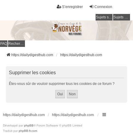
S’enregistrer
Connexion
Sujets sans réponse
Sujets actifs
FAQ
Rechercher
https://dailydigesthub.com
https://dailydigesthub.com
Supprimer les cookies
Êtes-vous sûr de vouloir supprimer tous les cookies de ce forum ?
https://dailydigesthub.com
https://dailydigesthub.com
Développé par
phpBB
® Forum Software © phpBB Limited
Traduit par
phpBB-fr.com