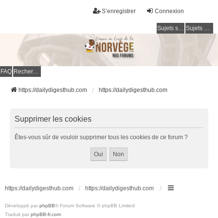
S’enregistrer
Connexion
Sujets sans réponse
Sujets actifs
FAQ
Rechercher
https://dailydigesthub.com
https://dailydigesthub.com
Supprimer les cookies
Êtes-vous sûr de vouloir supprimer tous les cookies de ce forum ?
https://dailydigesthub.com
https://dailydigesthub.com
Développé par
phpBB
® Forum Software © phpBB Limited
Traduit par
phpBB-fr.com