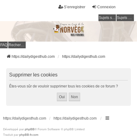
S’enregistrer
Connexion
Sujets sans réponse
Sujets actifs
FAQ
Rechercher
https://dailydigesthub.com
https://dailydigesthub.com
Supprimer les cookies
Êtes-vous sûr de vouloir supprimer tous les cookies de ce forum ?
https://dailydigesthub.com
https://dailydigesthub.com
Développé par
phpBB
® Forum Software © phpBB Limited
Traduit par
phpBB-fr.com