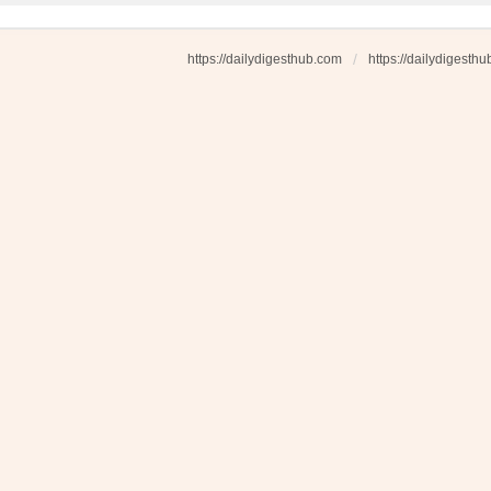
https://dailydigesthub.com
https://dailydigesth