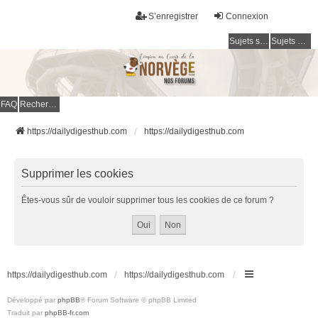
S’enregistrer
Connexion
Sujets sans réponse
Sujets actifs
FAQ
Rechercher
https://dailydigesthub.com
https://dailydigesthub.com
Supprimer les cookies
Êtes-vous sûr de vouloir supprimer tous les cookies de ce forum ?
https://dailydigesthub.com
https://dailydigesthub.com
Développé par
phpBB
® Forum Software © phpBB Limited
Traduit par
phpBB-fr.com