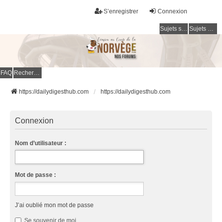
S’enregistrer
Connexion
Sujets sans réponse
Sujets actifs
FAQ
Rechercher
https://dailydigesthub.com
https://dailydigesthub.com
Connexion
Nom d’utilisateur :
Mot de passe :
J’ai oublié mon mot de passe
Se souvenir de moi