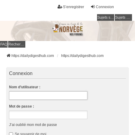
S’enregistrer
Connexion
Sujets sans réponse
Sujets actifs
FAQ
Rechercher
https://dailydigesthub.com
https://dailydigesthub.com
Connexion
Nom d’utilisateur :
Mot de passe :
J’ai oublié mon mot de passe
Se souvenir de moi