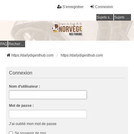
S’enregistrer
Connexion
Sujets sans réponse
Sujets actifs
FAQ
Rechercher
https://dailydigesthub.com
https://dailydigesthub.com
Connexion
Nom d’utilisateur :
Mot de passe :
J’ai oublié mon mot de passe
Se souvenir de moi