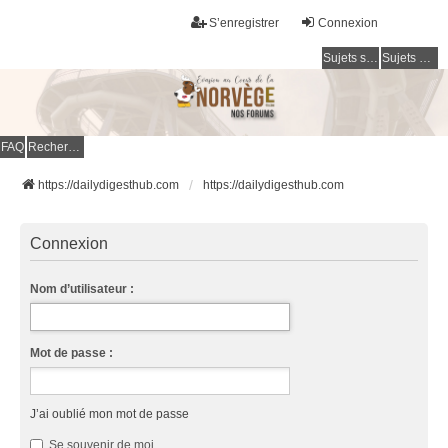
S’enregistrer
Connexion
Sujets sans réponse
Sujets actifs
FAQ
Rechercher
https://dailydigesthub.com
https://dailydigesthub.com
Connexion
Nom d’utilisateur :
Mot de passe :
J’ai oublié mon mot de passe
Se souvenir de moi