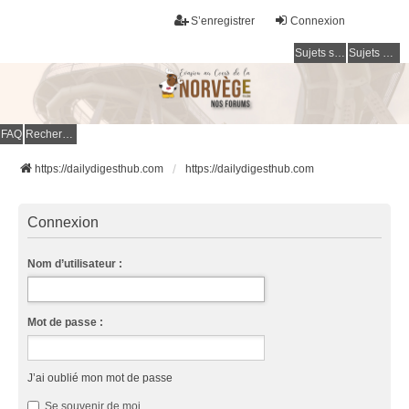
S’enregistrer
Connexion
Sujets sans réponse
Sujets actifs
FAQ
Rechercher
https://dailydigesthub.com
https://dailydigesthub.com
Connexion
Nom d’utilisateur :
Mot de passe :
J’ai oublié mon mot de passe
Se souvenir de moi