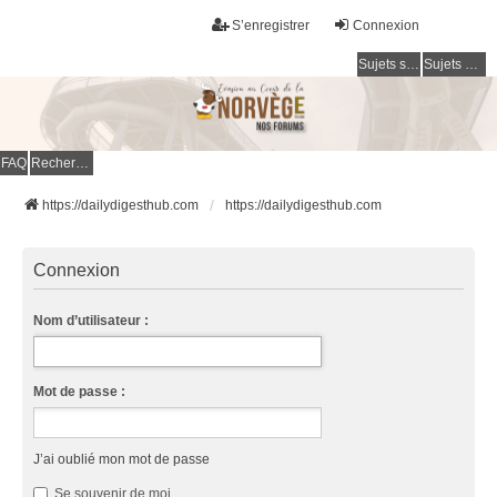
S’enregistrer
Connexion
Sujets sans réponse
Sujets actifs
FAQ
Rechercher
https://dailydigesthub.com
https://dailydigesthub.com
Connexion
Nom d’utilisateur :
Mot de passe :
J’ai oublié mon mot de passe
Se souvenir de moi