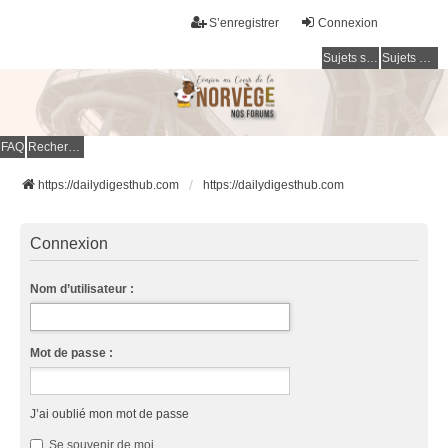
S’enregistrer
Connexion
Sujets sans réponse
Sujets actifs
FAQ
Rechercher
https://dailydigesthub.com
https://dailydigesthub.com
Connexion
Nom d’utilisateur :
Mot de passe :
J’ai oublié mon mot de passe
Se souvenir de moi