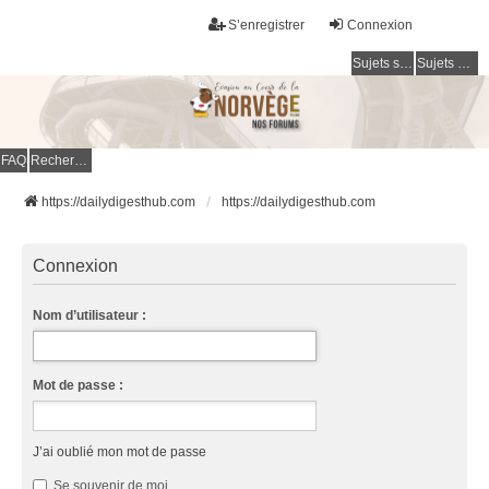
S’enregistrer
Connexion
Sujets sans réponse
Sujets actifs
FAQ
Rechercher
https://dailydigesthub.com
https://dailydigesthub.com
Connexion
Nom d’utilisateur :
Mot de passe :
J’ai oublié mon mot de passe
Se souvenir de moi