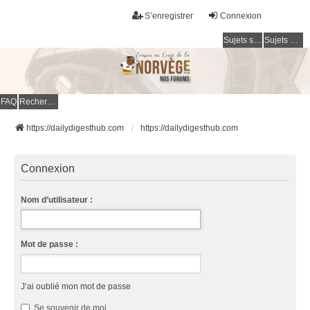
S’enregistrer
Connexion
Sujets sans réponse
Sujets actifs
FAQ
Rechercher
https://dailydigesthub.com
https://dailydigesthub.com
Connexion
Nom d’utilisateur :
Mot de passe :
J’ai oublié mon mot de passe
Se souvenir de moi