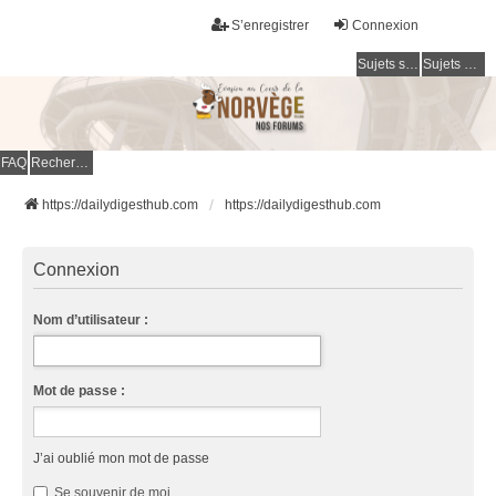
S’enregistrer
Connexion
Sujets sans réponse
Sujets actifs
FAQ
Rechercher
https://dailydigesthub.com
https://dailydigesthub.com
Connexion
Nom d’utilisateur :
Mot de passe :
J’ai oublié mon mot de passe
Se souvenir de moi