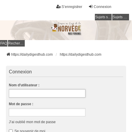
S’enregistrer
Connexion
Sujets sans réponse
Sujets actifs
FAQ
Rechercher
https://dailydigesthub.com
https://dailydigesthub.com
Connexion
Nom d’utilisateur :
Mot de passe :
J’ai oublié mon mot de passe
Se souvenir de moi