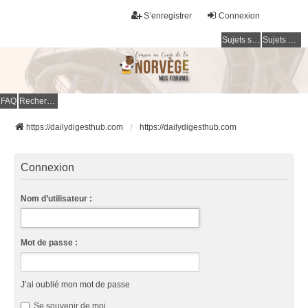
S’enregistrer
Connexion
Sujets sans réponse
Sujets actifs
FAQ
Rechercher
https://dailydigesthub.com
https://dailydigesthub.com
Connexion
Nom d’utilisateur :
Mot de passe :
J’ai oublié mon mot de passe
Se souvenir de moi