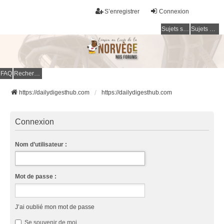
S’enregistrer
Connexion
Sujets sans réponse
Sujets actifs
FAQ
Rechercher
https://dailydigesthub.com
https://dailydigesthub.com
Connexion
Nom d’utilisateur :
Mot de passe :
J’ai oublié mon mot de passe
Se souvenir de moi