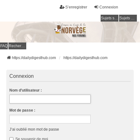
S’enregistrer
Connexion
Sujets sans réponse
Sujets actifs
FAQ
Rechercher
https://dailydigesthub.com
https://dailydigesthub.com
Connexion
Nom d’utilisateur :
Mot de passe :
J’ai oublié mon mot de passe
Se souvenir de moi