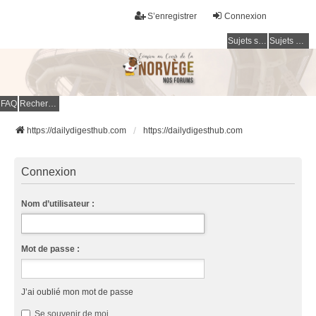
S’enregistrer
Connexion
Sujets sans réponse
Sujets actifs
FAQ
Rechercher
https://dailydigesthub.com
https://dailydigesthub.com
Connexion
Nom d’utilisateur :
Mot de passe :
J’ai oublié mon mot de passe
Se souvenir de moi