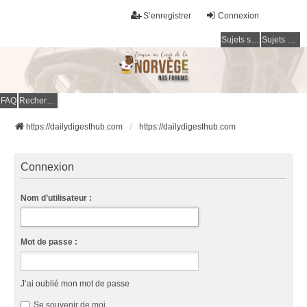
S’enregistrer
Connexion
Sujets sans réponse
Sujets actifs
FAQ
Rechercher
https://dailydigesthub.com
https://dailydigesthub.com
Connexion
Nom d’utilisateur :
Mot de passe :
J’ai oublié mon mot de passe
Se souvenir de moi