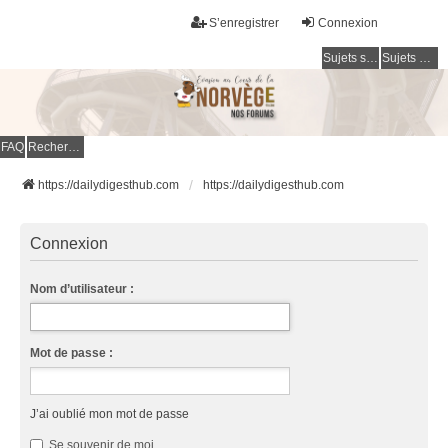
S’enregistrer
Connexion
Sujets sans réponse
Sujets actifs
FAQ
Rechercher
https://dailydigesthub.com
https://dailydigesthub.com
Connexion
Nom d’utilisateur :
Mot de passe :
J’ai oublié mon mot de passe
Se souvenir de moi