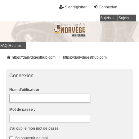
S’enregistrer
Connexion
Sujets sans réponse
Sujets actifs
FAQ
Rechercher
https://dailydigesthub.com
https://dailydigesthub.com
Connexion
Nom d’utilisateur :
Mot de passe :
J’ai oublié mon mot de passe
Se souvenir de moi