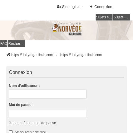
S’enregistrer
Connexion
Sujets sans réponse
Sujets actifs
FAQ
Rechercher
https://dailydigesthub.com
https://dailydigesthub.com
Connexion
Nom d’utilisateur :
Mot de passe :
J’ai oublié mon mot de passe
Se souvenir de moi