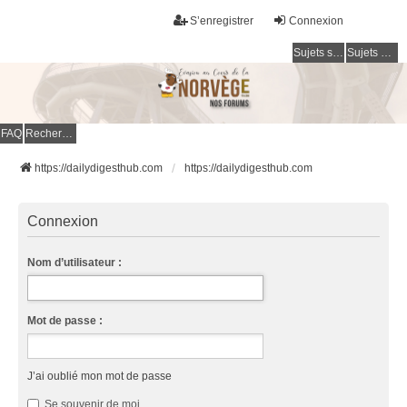
S’enregistrer
Connexion
Sujets sans réponse
Sujets actifs
FAQ
Rechercher
https://dailydigesthub.com
https://dailydigesthub.com
Connexion
Nom d’utilisateur :
Mot de passe :
J’ai oublié mon mot de passe
Se souvenir de moi