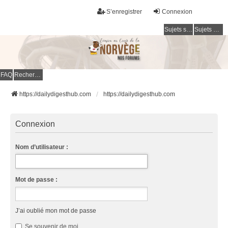
S’enregistrer
Connexion
Sujets sans réponse
Sujets actifs
FAQ
Rechercher
https://dailydigesthub.com
https://dailydigesthub.com
Connexion
Nom d’utilisateur :
Mot de passe :
J’ai oublié mon mot de passe
Se souvenir de moi