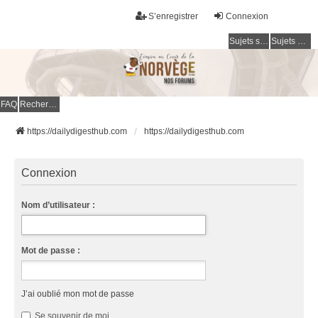
S’enregistrer
Connexion
Sujets sans réponse
Sujets actifs
FAQ
Rechercher
https://dailydigesthub.com
https://dailydigesthub.com
Connexion
Nom d’utilisateur :
Mot de passe :
J’ai oublié mon mot de passe
Se souvenir de moi