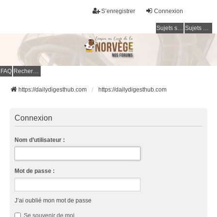
S’enregistrer
Connexion
Sujets sans réponse
Sujets actifs
FAQ
Rechercher
https://dailydigesthub.com
https://dailydigesthub.com
Connexion
Nom d’utilisateur :
Mot de passe :
J’ai oublié mon mot de passe
Se souvenir de moi