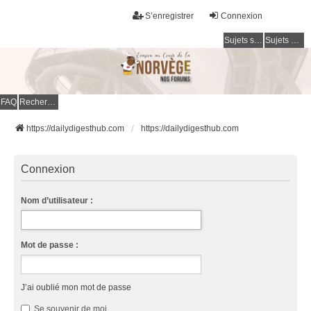
S’enregistrer
Connexion
Sujets sans réponse
Sujets actifs
FAQ
Rechercher
https://dailydigesthub.com
https://dailydigesthub.com
Connexion
Nom d’utilisateur :
Mot de passe :
J’ai oublié mon mot de passe
Se souvenir de moi