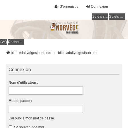
S’enregistrer
Connexion
Sujets sans réponse
Sujets actifs
FAQ
Rechercher
https://dailydigesthub.com
https://dailydigesthub.com
Connexion
Nom d’utilisateur :
Mot de passe :
J’ai oublié mon mot de passe
Se souvenir de moi