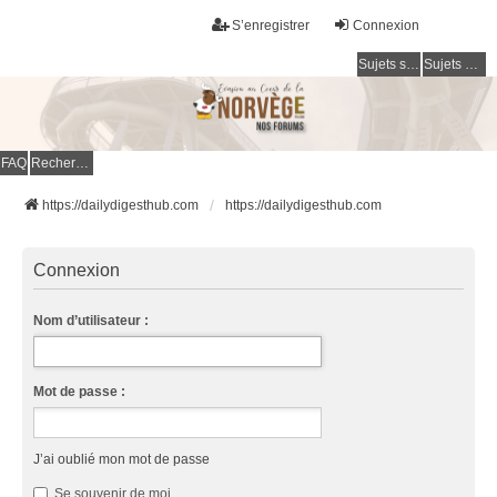
S’enregistrer
Connexion
Sujets sans réponse
Sujets actifs
FAQ
Rechercher
https://dailydigesthub.com
https://dailydigesthub.com
Connexion
Nom d’utilisateur :
Mot de passe :
J’ai oublié mon mot de passe
Se souvenir de moi