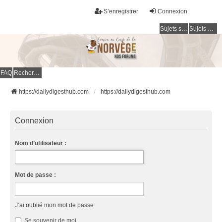
S’enregistrer
Connexion
Sujets sans réponse
Sujets actifs
FAQ
Rechercher
https://dailydigesthub.com
https://dailydigesthub.com
Connexion
Nom d’utilisateur :
Mot de passe :
J’ai oublié mon mot de passe
Se souvenir de moi