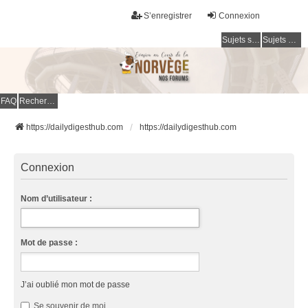
S’enregistrer
Connexion
Sujets sans réponse
Sujets actifs
FAQ
Rechercher
https://dailydigesthub.com
https://dailydigesthub.com
Connexion
Nom d’utilisateur :
Mot de passe :
J’ai oublié mon mot de passe
Se souvenir de moi