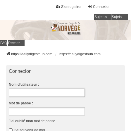
S’enregistrer
Connexion
Sujets sans réponse
Sujets actifs
FAQ
Rechercher
https://dailydigesthub.com
https://dailydigesthub.com
Connexion
Nom d’utilisateur :
Mot de passe :
J’ai oublié mon mot de passe
Se souvenir de moi