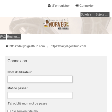
S’enregistrer
Connexion
Sujets sans réponse
Sujets actifs
FAQ
Rechercher
https://dailydigesthub.com
https://dailydigesthub.com
Connexion
Nom d’utilisateur :
Mot de passe :
J’ai oublié mon mot de passe
Se souvenir de moi